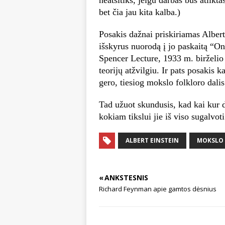
bet čia jau kita kalba.)
Posakis dažnai priskiriamas Albertu
išskyrus nuorodą į jo paskaitą “O
Spencer Lecture, 1933 m. birželio
teorijų atžvilgiu. Ir pats posakis 
gero, tiesiog mokslo folkloro dalis
Tad užuot skundusis, kad kai kur d
kokiam tikslui jie iš viso sugalvoti
ALBERT EINSTEIN
MOKSLO
« ANKSTESNIS
Richard Feynman apie gamtos dėsnius