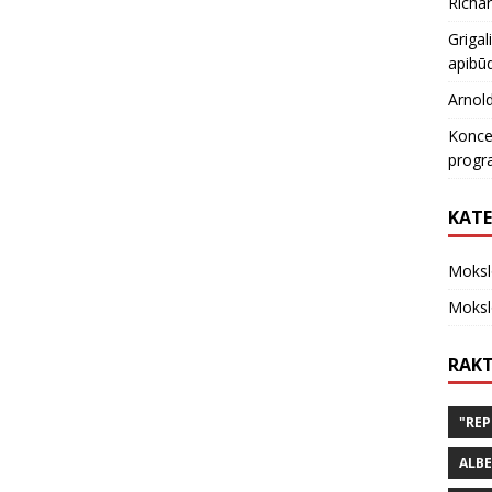
Richa
Grigal
apibū
Arnold
Koncep
progr
KATE
Mokslo
Mokslo
RAKT
"REP
ALBE