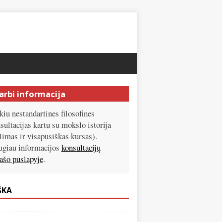
arbi informacija
kiu nestandartines filosofines
sultacijas kartu su mokslo istorija
limas ir visapusiškas kursas).
giau informacijos
konsultacijų
ašo puslapyje
.
ŠKA