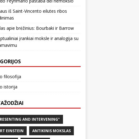
rdo Feynmano pastaba dėl nemokslo
iaus iš Saint-Vincento eilutes ribos
dinimas
as apie brėžinius: Bourbaki ir Barrow
tualiniai įrankiai moksle ir analogija su
amavimu
GORIJOS
 filosofija
 istorija
AŽODŽIAI
RESENTING AND INTERVENING"
RT EINSTEIN
ANTIKINIS MOKSLAS