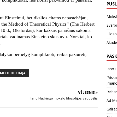
PUSL
Moksl
i Einsteinui, bet tikslios citatos nepastebėjau,
n the Method of Theoretical Physics” (The Herbert
Svarbi
 10 d., Oksfordas), kur kažkas panašaus sakoma
Filoso
kartais vadinamas Einsteino skustuvu. Nors tai, ko
Akade
.
alykai pernelyg komplikuoti, reikia pažiūrėti,
PASK
.
Iano H
 METODOLOGIJA
"Viska
įmano
Richa
VĖLESNIS »
Iano Hackingo mokslo filosofijos vadovėlis
Ad Mes
Galile