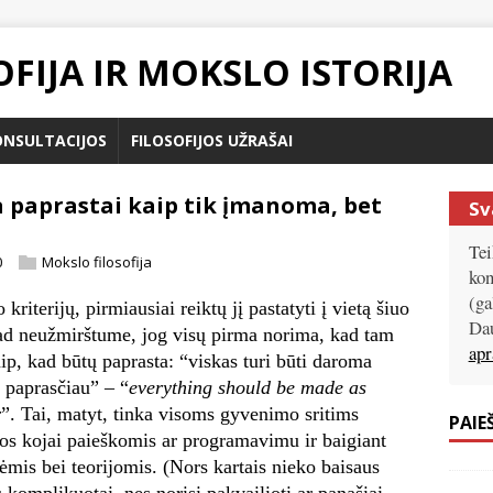
FIJA IR MOKSLO ISTORIJA
ONSULTACIJOS
FILOSOFIJOS UŽRAŠAI
a paprastai kaip tik įmanoma, bet
Sv
Tei
0
Mokslo filosofija
kon
(ga
riterijų, pirmiausiai reiktų jį pastatyti į vietą šiuo
Dau
kad neužmirštume, jog visų pirma norima, kad tam
apr
iaip, kad būtų paprasta: “viskas turi būti daroma
 paprasčiau” – “
everything should be made as
r
”. Tai, matyt, tinka visoms gyvenimo sritims
PAIE
tos kojai paieškomis ar programavimu ir baigiant
is bei teorijomis. (Nors kartais nieko baisaus
s komplikuotai, nes norisi pakvailioti ar panašiai,