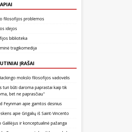
APIAI
o filosofijos problemos
os idėjos
fijos biblioteka
minė tragikomedija
UTINIAI ĮRAŠAI
ackingo mokslo filosofijos vadovėlis
s turi būti daroma paprastai kaip tik
ma, bet ne paprasčiau"
rd Feynman apie gamtos dėsnius
kens apie Grigalių iš Saint-Vincento
o Galilėjus ir konceptualinė pažanga