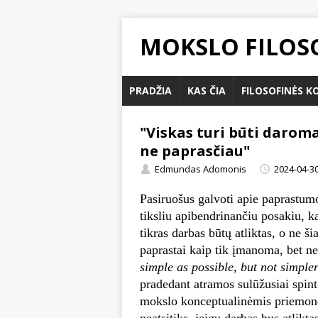
MOKSLO FILOSO
PRADŽIA
KAS ČIA
FILOSOFINĖS K
"Viskas turi būti darom
ne paprasčiau"
Edmundas Adomonis
2024-04-3
Pasiruošus galvoti apie paprastumo k
tiksliu apibendrinančiu posakiu, 
tikras darbas būtų atliktas, o ne š
paprastai kaip tik įmanoma, bet ne
simple as possible, but not simple
pradedant atramos sulūžusiai spin
mokslo konceptualinėmis priemonėm
neatsitiks, jeigu darbas bus atlikta